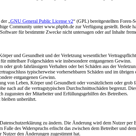
 der „
GNU General Public License v2
“ (GPL) bereitgestellten Foren
hige Community unter www.phpbb.de zur Verfügung gestellt. Beide hab
oftware für bestimmte Zwecke nicht untersagen oder auf Inhalte frem
rper und Gesundheit und der Verletzung wesentlicher Vertragspflichten
ch für mittelbare Folgeschäden wie insbesondere entgangenen Gewinn.
em oder grob fahrlässigem Verhalten oder bei Schäden aus der Verletz
i Vertragsschluss typischerweise vorhersehbaren Schäden und im übrigen
besondere entgangenen Gewinn.
ng von Leben, Körper und Gesundheit oder vorsätzlichem oder grob fah
e nach auf die vertragstypischen Durchschnittsschäden begrenzt. Dies
h zugunsten der Mitarbeiter und Erfüllungsgehilfen des Betreibers.
bleiben unberührt.
e Datenschutzerklärung zu ändern. Die Änderung wird dem Nutzer per E-
m Falle des Widerspruchs erlischt das zwischen dem Betreiber und dem 
er Nutzer den Änderungen zugestimmt hat.