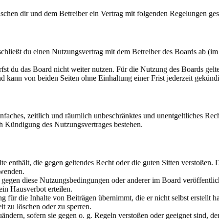
chen dir und dem Betreiber ein Vertrag mit folgenden Regelungen ges
ließt du einen Nutzungsvertrag mit dem Betreiber des Boards ab (im F
fst du das Board nicht weiter nutzen. Für die Nutzung des Boards gelten
 kann von beiden Seiten ohne Einhaltung einer Frist jederzeit gekünd
 einfaches, zeitlich und räumlich unbeschränktes und unentgeltliches R
ch Kündigung des Nutzungsvertrages bestehen.
alte enthält, die gegen geltendes Recht oder die guten Sitten verstoßen. 
rwenden.
n gegen diese Nutzungsbedingungen oder anderer im Board veröffentli
in Hausverbot erteilen.
für die Inhalte von Beiträgen übernimmt, die er nicht selbst erstellt 
it zu löschen oder zu sperren.
uändern, sofern sie gegen o. g. Regeln verstoßen oder geeignet sind, 