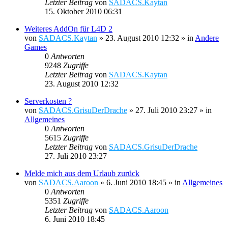
Letzter Beitrag
von
SADACS.Kaytan
15. Oktober 2010 06:31
Weiteres AddOn für L4D 2
von
SADACS.Kaytan
»
23. August 2010 12:32
» in
Andere
Games
0
Antworten
9248
Zugriffe
Letzter Beitrag
von
SADACS.Kaytan
23. August 2010 12:32
Serverkosten ?
von
SADACS.GrisuDerDrache
»
27. Juli 2010 23:27
» in
Allgemeines
0
Antworten
5615
Zugriffe
Letzter Beitrag
von
SADACS.GrisuDerDrache
27. Juli 2010 23:27
Melde mich aus dem Urlaub zurück
von
SADACS.Aaroon
»
6. Juni 2010 18:45
» in
Allgemeines
0
Antworten
5351
Zugriffe
Letzter Beitrag
von
SADACS.Aaroon
6. Juni 2010 18:45