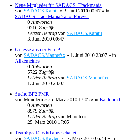
Neue Mitglieder für SADACS- Trackmania
von
SADACS.Kamtu
»
3. Juni 2010 00:47
» in
SADACS.TrackManiaNationForever
0
Antworten
9210
Zugriffe
Letzter Beitrag
von
SADACS.Kamtu
3. Juni 2010 00:47
Gruesse aus der Ferne!
von
SADACS.Mannefax
»
1. Juni 2010 23:07
» in
Allgemeines
0
Antworten
5722
Zugriffe
Letzter Beitrag
von
SADACS.Mannefax
1. Juni 2010 23:07
Suche BF2 FMR
von
Mundtero
»
25. März 2010 17:05
» in
Battlefield
0
Antworten
8979
Zugriffe
Letzter Beitrag
von
Mundtero
25. März 2010 17:05
TeamSpeak2 wird abgeschaltet
von
SADACS.Kaytan
»
17. März 2010 06:44
» in