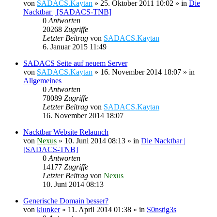
von
SADACS.Kaytan
»
25. Oktober 2011 10:02
» in
Die
Nacktbar | [SADACS-TNB]
0
Antworten
20268
Zugriffe
Letzter Beitrag
von
SADACS.Kaytan
6. Januar 2015 11:49
SADACS Seite auf neuem Server
von
SADACS.Kaytan
»
16. November 2014 18:07
» in
Allgemeines
0
Antworten
78089
Zugriffe
Letzter Beitrag
von
SADACS.Kaytan
16. November 2014 18:07
Nacktbar Website Relaunch
von
Nexus
»
10. Juni 2014 08:13
» in
Die Nacktbar |
[SADACS-TNB]
0
Antworten
14177
Zugriffe
Letzter Beitrag
von
Nexus
10. Juni 2014 08:13
Generische Domain besser?
von
klunker
»
11. April 2014 01:38
» in
S0nstig3s