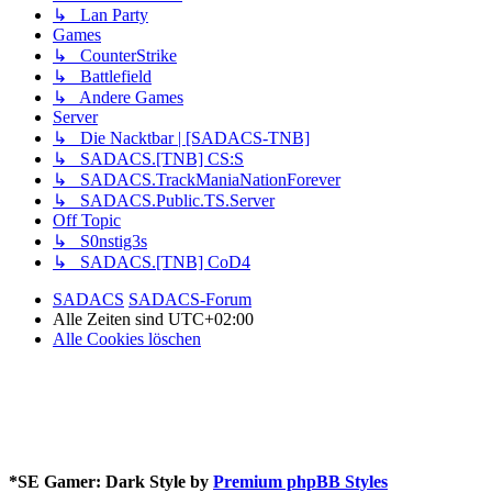
↳ Lan Party
Games
↳ CounterStrike
↳ Battlefield
↳ Andere Games
Server
↳ Die Nacktbar | [SADACS-TNB]
↳ SADACS.[TNB] CS:S
↳ SADACS.TrackManiaNationForever
↳ SADACS.Public.TS.Server
Off Topic
↳ S0nstig3s
↳ SADACS.[TNB] CoD4
SADACS
SADACS-Forum
Alle Zeiten sind
UTC+02:00
Alle Cookies löschen
*
SE Gamer: Dark Style by
Premium phpBB Styles