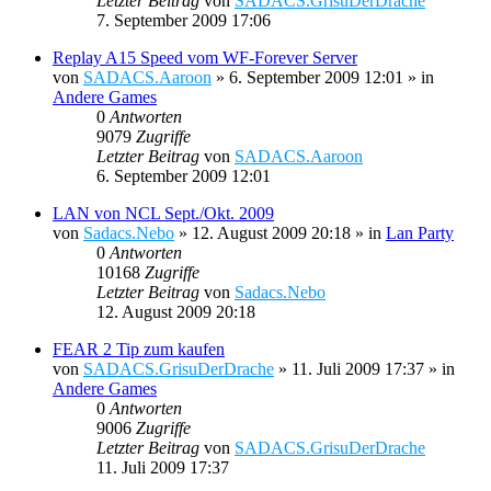
Letzter Beitrag
von
SADACS.GrisuDerDrache
7. September 2009 17:06
Replay A15 Speed vom WF-Forever Server
von
SADACS.Aaroon
»
6. September 2009 12:01
» in
Andere Games
0
Antworten
9079
Zugriffe
Letzter Beitrag
von
SADACS.Aaroon
6. September 2009 12:01
LAN von NCL Sept./Okt. 2009
von
Sadacs.Nebo
»
12. August 2009 20:18
» in
Lan Party
0
Antworten
10168
Zugriffe
Letzter Beitrag
von
Sadacs.Nebo
12. August 2009 20:18
FEAR 2 Tip zum kaufen
von
SADACS.GrisuDerDrache
»
11. Juli 2009 17:37
» in
Andere Games
0
Antworten
9006
Zugriffe
Letzter Beitrag
von
SADACS.GrisuDerDrache
11. Juli 2009 17:37