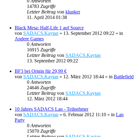
0
Antworten
14783
Zugriffe
Letzter Beitrag
von
klunker
11. April 2014 01:38
Black Mesa: Half-Life 1 auf Source
von
SADACS.Kaytan
»
13. September 2012 09:22
» in
Andere Games
0
Antworten
16915
Zugriffe
Letzter Beitrag
von
SADACS.Kaytan
13. September 2012 09:22
BF3 bei Origin für 29,99 €
von
SADACS.Kaytan
»
12. März 2012 18:44
» in
Battlefield
0
Antworten
24646
Zugriffe
Letzter Beitrag
von
SADACS.Kaytan
12. März 2012 18:44
10 Jahres SADACS Lan - Teilnehmer
von
SADACS.Kaytan
»
6. Februar 2012 11:10
» in
Lan
Party
0
Antworten
15070
Zugriffe
Letzter Beitrag
von
SADACS.Kaytan