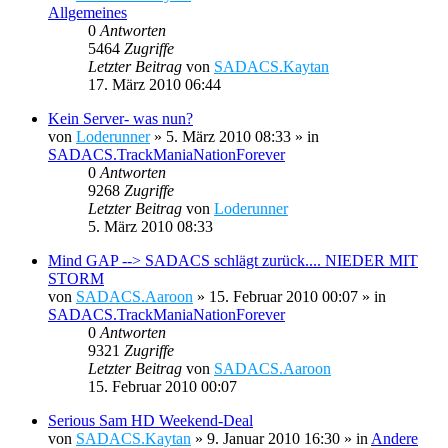
Allgemeines
0
Antworten
5464
Zugriffe
Letzter Beitrag
von
SADACS.Kaytan
17. März 2010 06:44
Kein Server- was nun?
von
Loderunner
»
5. März 2010 08:33
» in
SADACS.TrackManiaNationForever
0
Antworten
9268
Zugriffe
Letzter Beitrag
von
Loderunner
5. März 2010 08:33
Mind GAP --> SADACS schlägt zurück.... NIEDER MIT
STORM
von
SADACS.Aaroon
»
15. Februar 2010 00:07
» in
SADACS.TrackManiaNationForever
0
Antworten
9321
Zugriffe
Letzter Beitrag
von
SADACS.Aaroon
15. Februar 2010 00:07
Serious Sam HD Weekend-Deal
von
SADACS.Kaytan
»
9. Januar 2010 16:30
» in
Andere