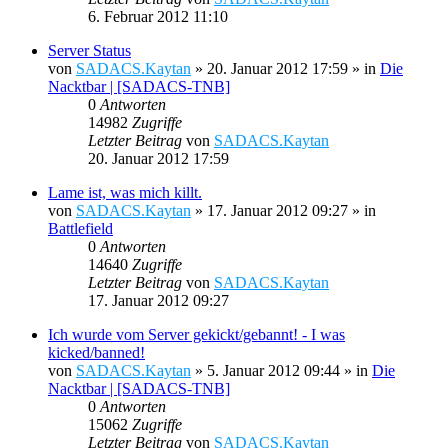
6. Februar 2012 11:10
Server Status
von
SADACS.Kaytan
»
20. Januar 2012 17:59
» in
Die
Nacktbar | [SADACS-TNB]
0
Antworten
14982
Zugriffe
Letzter Beitrag
von
SADACS.Kaytan
20. Januar 2012 17:59
Lame ist, was mich killt.
von
SADACS.Kaytan
»
17. Januar 2012 09:27
» in
Battlefield
0
Antworten
14640
Zugriffe
Letzter Beitrag
von
SADACS.Kaytan
17. Januar 2012 09:27
Ich wurde vom Server gekickt/gebannt! - I was
kicked/banned!
von
SADACS.Kaytan
»
5. Januar 2012 09:44
» in
Die
Nacktbar | [SADACS-TNB]
0
Antworten
15062
Zugriffe
Letzter Beitrag
von
SADACS.Kaytan