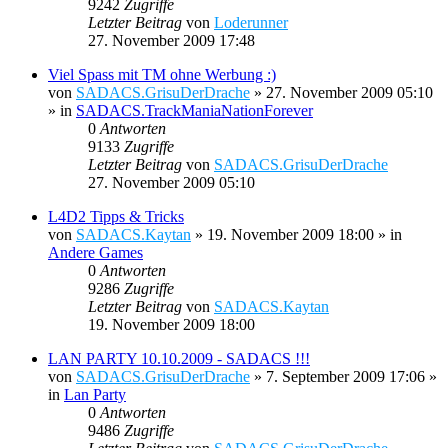
9242
Zugriffe
Letzter Beitrag
von
Loderunner
27. November 2009 17:48
Viel Spass mit TM ohne Werbung :)
von
SADACS.GrisuDerDrache
»
27. November 2009 05:10
» in
SADACS.TrackManiaNationForever
0
Antworten
9133
Zugriffe
Letzter Beitrag
von
SADACS.GrisuDerDrache
27. November 2009 05:10
L4D2 Tipps & Tricks
von
SADACS.Kaytan
»
19. November 2009 18:00
» in
Andere Games
0
Antworten
9286
Zugriffe
Letzter Beitrag
von
SADACS.Kaytan
19. November 2009 18:00
LAN PARTY 10.10.2009 - SADACS !!!
von
SADACS.GrisuDerDrache
»
7. September 2009 17:06
»
in
Lan Party
0
Antworten
9486
Zugriffe