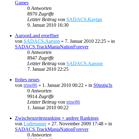
Games
0
Antworten
8970
Zugriffe
Letzter Beitrag
von
SADACS.Kaytan
9. Januar 2010 16:30
AaroonLand eroeffnet
von
SADACS.Aaroon
»
7. Januar 2010 22:25
» in
SADACS.TrackManiaNationForever
0
Antworten
8947
Zugriffe
Letzter Beitrag
von
SADACS.Aaroon
7. Januar 2010 22:25
frohes neues
von
trine86
»
1. Januar 2010 00:22
» in
S0nstig3s
0
Antworten
9914
Zugriffe
Letzter Beitrag
von
trine86
1. Januar 2010 00:22
Zwischenzeitenranking + andere Rankings
von
Loderunner
»
27. November 2009 17:48
» in
SADACS.TrackManiaNationForever
0
Antworten