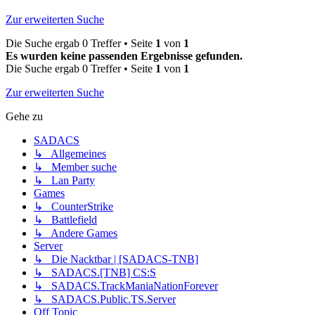
Zur erweiterten Suche
Die Suche ergab 0 Treffer • Seite
1
von
1
Es wurden keine passenden Ergebnisse gefunden.
Die Suche ergab 0 Treffer • Seite
1
von
1
Zur erweiterten Suche
Gehe zu
SADACS
↳ Allgemeines
↳ Member suche
↳ Lan Party
Games
↳ CounterStrike
↳ Battlefield
↳ Andere Games
Server
↳ Die Nacktbar | [SADACS-TNB]
↳ SADACS.[TNB] CS:S
↳ SADACS.TrackManiaNationForever
↳ SADACS.Public.TS.Server
Off Topic